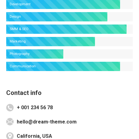
Development
Design
SMM & SEO
Marketing
Photography
Communication
Contact info
+ 001 234 56 78
hello@dream-theme.com
California, USA