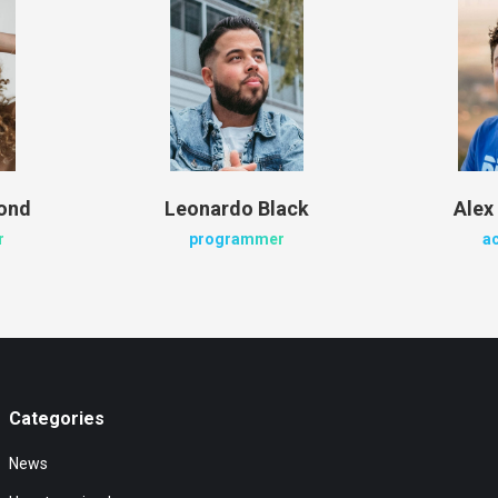
ond
Leonardo Black
Alex
r
programmer
a
Categories
News