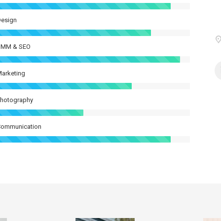
Design
SMM & SEO
arketing
Photography
Communication