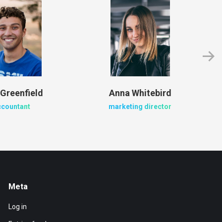
 Greenfield
Anna Whitebird
ccountant
marketing director
Meta
Log in